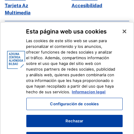
Tarjeta Az
Accesibilidad
Multimedia
Facebook
X
Esta página web usa cookies
Instagram
Youtube
Las cookies de este sitio web se usan para
Linkedin
Ivoox
personalizar el contenido y los anuncios,
ofrecer funciones de redes sociales y analizar
el tráfico. Además, compartimos información
Información legal
Sistema Interno de Información
sobre el uso que haga del sitio web con
nuestros partners de redes sociales, publicidad
y análisis web, quienes pueden combinarla con
otra información que les haya proporcionado o
que hayan recopilado a partir del uso que haya
hecho de sus servicios.
Informacion legal
Configuración de cookies
Rechazar