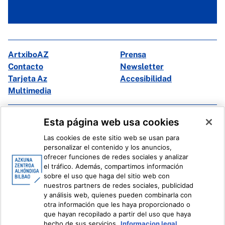
ArtxiboAZ
Prensa
Contacto
Newsletter
Tarjeta Az
Accesibilidad
Multimedia
Facebook
X
Esta página web usa cookies
Instagram
Youtube
Las cookies de este sitio web se usan para
Linkedin
Ivoox
personalizar el contenido y los anuncios,
ofrecer funciones de redes sociales y analizar
el tráfico. Además, compartimos información
Información legal
Sistema Interno de Información
sobre el uso que haga del sitio web con
nuestros partners de redes sociales, publicidad
y análisis web, quienes pueden combinarla con
otra información que les haya proporcionado o
que hayan recopilado a partir del uso que haya
hecho de sus servicios.
Informacion legal