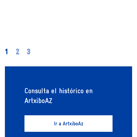
1
2
3
Consulta el histórico en
ArtxiboAZ
Ir a ArtxiboAz