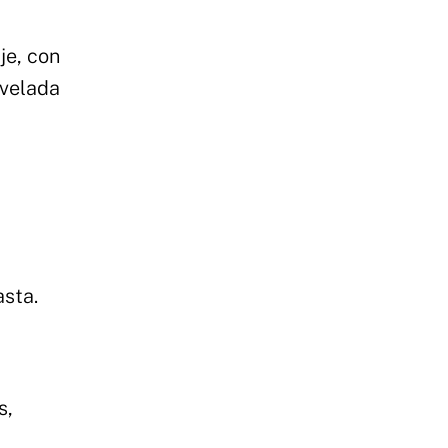
je, con
evelada
asta.
s,