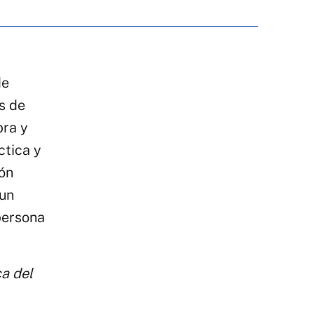
de
s de
bra y
ctica y
ión
 un
 persona
ca del