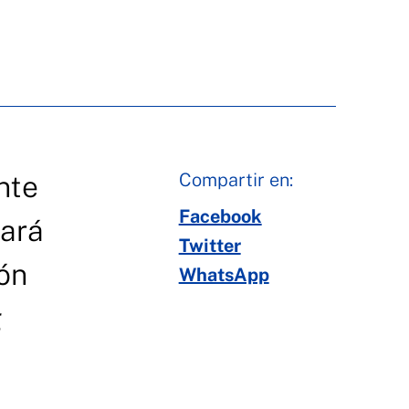
Compartir en:
nte
Facebook
gará
Twitter
ón
WhatsApp
g