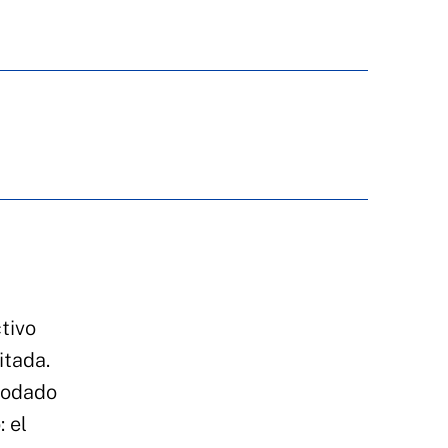
ctivo
itada.
 Rodado
 el