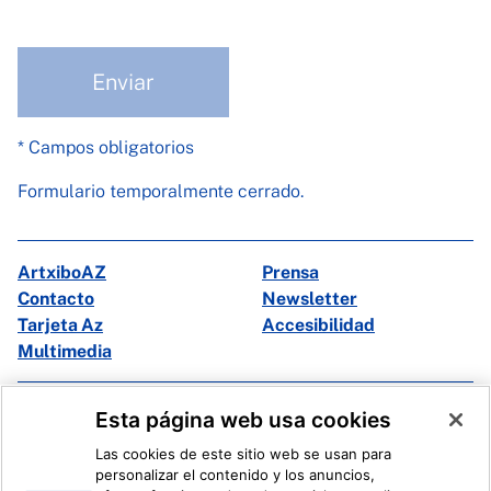
Enviar
* Campos obligatorios
Formulario temporalmente cerrado.
ArtxiboAZ
Prensa
Contacto
Newsletter
Tarjeta Az
Accesibilidad
Multimedia
Facebook
X
Esta página web usa cookies
Instagram
Youtube
Las cookies de este sitio web se usan para
Linkedin
Ivoox
personalizar el contenido y los anuncios,