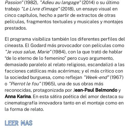
Passion"
(1982),
"Adieu au langage"
(2014) o su último
trabajo
"Le Livre d'image"
(2018), un ensayo visual en
cinco capítulos, hecho a partir de extractos de otras
películas, fragmentos textuales y musicales y montajes
prestados.
El programa visibiliza también los diferentes perfiles del
cineasta. El Godard más provocador con películas como
"Je vous salue, Marie"
(1984), con la que trató de hablar
“de lo eterno de lo femenino” pero cuyo argumento,
demasiado paralelo al relato religioso, escandalizó a las
facciones católicas más acérrimas; y el más crítico con
la sociedad burguesa, como reflejan
"Week-end"
(1967)
o
"Pierrot le fou"
(1965), una de sus obras más
reconocidas, protagonizada por J
ean-Paul Belmondo
y
Anna Karina
. En esta sátira poética del amor destaca su
cinematografía innovadora tanto en el montaje como en
la forma de relato.
LEER MAS