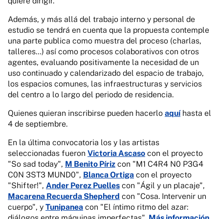
quiere dirigir.
Además, y más allá del trabajo interno y personal de
estudio se tendrá en cuenta que la propuesta contemple
una parte publica como muestra del proceso (charlas,
talleres…) así como procesos colaborativos con otros
agentes, evaluando positivamente la necesidad de un
uso continuado y calendarizado del espacio de trabajo,
los espacios comunes, las infraestructuras y servicios
del centro a lo largo del periodo de residencia.
Quienes quieran inscribirse pueden hacerlo
aquí
hasta el
4 de septiembre.
En la última convocatoria los y las artistas
seleccionadas fueron
Victoria Ascaso
con el proyecto
"So sad today",
M Benito Píriz
con "M1 C4R4 N0 P3G4
C0N 3ST3 MUND0",
Blanca Ortiga
con el proyecto
"Shifter!",
Ander Perez Puelles
con "Ágil y un placaje",
Macarena Recuerda Shepherd
con "Cosa. Intervenir un
cuerpo", y
Tunipanea
con "El íntimo ritmo del azar:
diálogos entre máquinas imperfectas".
Más información