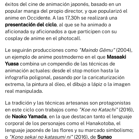
éxitos del cine de animación japonés, basado en un
popular manga del propio director, y que popularizó el
anime en Occidente. A las 17,30h se realizará una
presentación del ciclo
, al que se ha animado a
aficionada sy aficionados a que participen con su
cosplay de anime en el photocall.
Le seguirán producciones como
"Maindo Gēmu"
(2004),
un ejemplo de anime postmoderno en el que
Masaaki
Yuasa
combina un compendio de las técnicas de
animación actuales: desde el stop motion hasta la
infografía poligonal, pasando por la caricaturización
extrema, la pintura al óleo, el dibujo a lápiz o la imagen
real manipulada.
La tradición y las técnicas artesanas son protagonistas
en este ciclo con trabajos como
"Koe no Katachi"
(2016),
de
Naoko Yamada
, en la que destacan tanto el lenguaje
corporal de los personajes como el Hanakotoba, el
lenguaje japonés de las flores y su marcado simbolismo;
o
"Kono sekai no katasumi ni"
(2016), de
Sunao