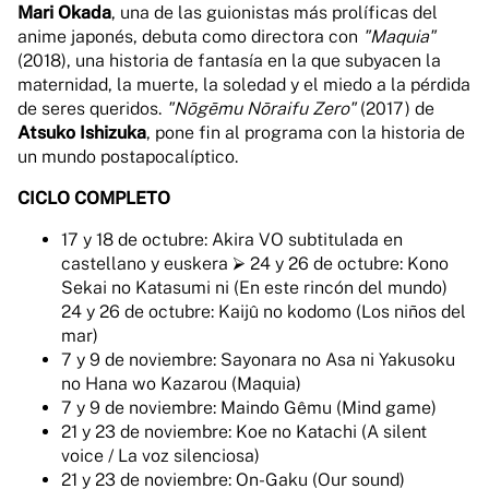
Mari Okada
, una de las guionistas más prolíficas del
anime japonés, debuta como directora con
"Maquia"
(2018), una historia de fantasía en la que subyacen la
maternidad, la muerte, la soledad y el miedo a la pérdida
de seres queridos.
"Nōgēmu Nōraifu Zero"
(2017) de
Atsuko Ishizuka
, pone fin al programa con la historia de
un mundo postapocalíptico.
CICLO COMPLETO
17 y 18 de octubre: Akira VO subtitulada en
castellano y euskera ⮚ 24 y 26 de octubre: Kono
Sekai no Katasumi ni (En este rincón del mundo)
24 y 26 de octubre: Kaijû no kodomo (Los niños del
mar)
7 y 9 de noviembre: Sayonara no Asa ni Yakusoku
no Hana wo Kazarou (Maquia)
7 y 9 de noviembre: Maindo Gêmu (Mind game)
21 y 23 de noviembre: Koe no Katachi (A silent
voice / La voz silenciosa)
21 y 23 de noviembre: On-Gaku (Our sound)