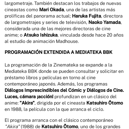
largometraje. También destacan los trabajos de nuevas
cineastas como
Mari Okada
, una de las artistas más
prolíficas del panorama actual;
Haruka Fujita
, directora
de largometrajes y series de televisión,
Naoko Yamada
,
considerada una de las mejores directoras de cine
anime; o
Atsuko Ishizuka
, vinculada desde hace 20 años
al estudio de animación Madhouse.
PROGRAMACIÓN EXTENDIDA A MEDIATEKA BBK
La programación de la Zinemateka se expande a la
Mediateka BBK donde se pueden consultar y solicitar en
préstamo libros y películas en torno al cine
contemporáneo japonés. Además, los programas
Diálogos Imprescindibles del Cómic y Diálogos de Cine.
Luces, cámara ¡acción!
profundizan en un clásico del
anime:
"Akira"
, dirigida por el cineasta
Katsuhiro Ôtomo
en 1988, la película con la que arranca el ciclo.
El programa arranca con el clásico contemporáneo
"Akira"
(1988) de
Katsuhiro Ōtomo
, uno de los grandes