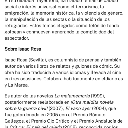
En su dilatada trayectoria, ha tratado temas de calado
social e interés universal como el terrorismo, la
emigración, la memoria histórica, la violencia de género,
la manipulación de las sectas o la situación de los
refugiados. Estos temas elegidos como telón de fondo
golpean y conmueven generando la complicidad del
espectador.
Sobre Isaac Rosa
Isaac Rosa (Sevilla), es columnista de prensa y también
autor de varios libros de relatos y guiones de cómic. Su
obra ha sido traducida a varios idiomas y llevada al cine
en tres ocasiones. Colabora habitualmente en eldiario.es
y La Marea.
Es autor de las novelas
La malamemoria
(1999),
posteriormente reelaborada en
¡Otra maldita novela
sobre la guerra civil!
(2007),
El vano ayer
(2004), que
fue galardonada en 2005 con el Premio Rómulo
Gallegos, el Premio Ojo Crítico y el Premio Andalucía de
la Crítica;
El país del miedo
(2008), reconocida por los