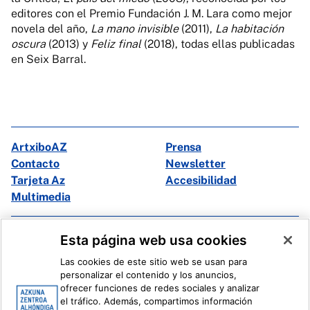
editores con el Premio Fundación J. M. Lara como mejor
novela del año,
La mano invisible
(2011),
La habitación
oscura
(2013) y
Feliz final
(2018), todas ellas publicadas
en Seix Barral.
ArtxiboAZ
Prensa
Contacto
Newsletter
Tarjeta Az
Accesibilidad
Multimedia
Facebook
X
Esta página web usa cookies
Instagram
Youtube
Las cookies de este sitio web se usan para
Linkedin
Ivoox
personalizar el contenido y los anuncios,
ofrecer funciones de redes sociales y analizar
el tráfico. Además, compartimos información
Información legal
Sistema Interno de Información