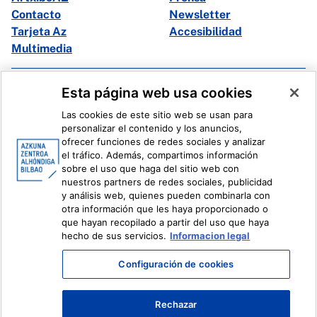
Contacto
Newsletter
Tarjeta Az
Accesibilidad
Multimedia
Facebook
X
Esta página web usa cookies
Instagram
Youtube
Las cookies de este sitio web se usan para
Linkedin
Ivoox
personalizar el contenido y los anuncios,
ofrecer funciones de redes sociales y analizar
el tráfico. Además, compartimos información
Información legal
Sistema Interno de Información
sobre el uso que haga del sitio web con
nuestros partners de redes sociales, publicidad
y análisis web, quienes pueden combinarla con
otra información que les haya proporcionado o
que hayan recopilado a partir del uso que haya
hecho de sus servicios.
Informacion legal
Configuración de cookies
Rechazar