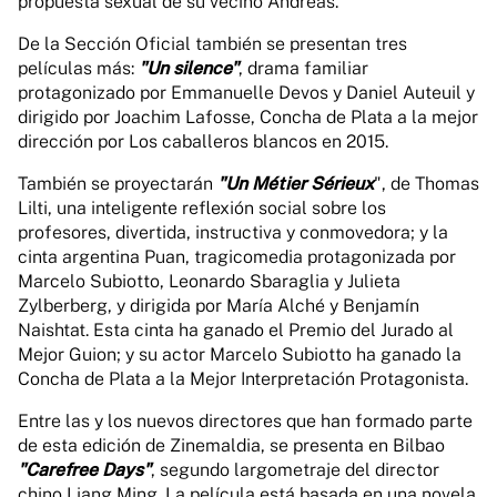
propuesta sexual de su vecino Andreas.
De la Sección Oficial también se presentan tres
películas más:
"Un silence"
, drama familiar
protagonizado por Emmanuelle Devos y Daniel Auteuil y
dirigido por Joachim Lafosse, Concha de Plata a la mejor
dirección por Los caballeros blancos en 2015.
También se proyectarán
"Un Métier Sérieux
", de Thomas
Lilti, una inteligente reflexión social sobre los
profesores, divertida, instructiva y conmovedora; y la
cinta argentina Puan, tragicomedia protagonizada por
Marcelo Subiotto, Leonardo Sbaraglia y Julieta
Zylberberg, y dirigida por María Alché y Benjamín
Naishtat. Esta cinta ha ganado el Premio del Jurado al
Mejor Guion; y su actor Marcelo Subiotto ha ganado la
Concha de Plata a la Mejor Interpretación Protagonista.
Entre las y los nuevos directores que han formado parte
de esta edición de Zinemaldia, se presenta en Bilbao
"Carefree Days"
, segundo largometraje del director
chino Liang Ming. La película está basada en una novela