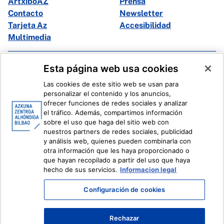
ArtxiboAZ
Prensa
Contacto
Newsletter
Tarjeta Az
Accesibilidad
Multimedia
Facebook
X
Esta página web usa cookies
Instagram
Youtube
Las cookies de este sitio web se usan para
Linkedin
Ivoox
personalizar el contenido y los anuncios,
ofrecer funciones de redes sociales y analizar
el tráfico. Además, compartimos información
Información legal
Sistema Interno de Información
sobre el uso que haga del sitio web con
nuestros partners de redes sociales, publicidad
y análisis web, quienes pueden combinarla con
otra información que les haya proporcionado o
que hayan recopilado a partir del uso que haya
hecho de sus servicios.
Informacion legal
Configuración de cookies
Rechazar