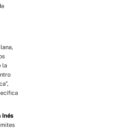
de
 lana,
os
 la
ntro
ca”,
pecífica
a Inés
ímites