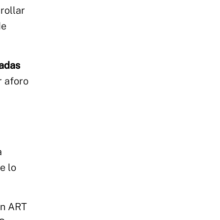
rollar
de
iadas
r aforo
a
e lo
en ART