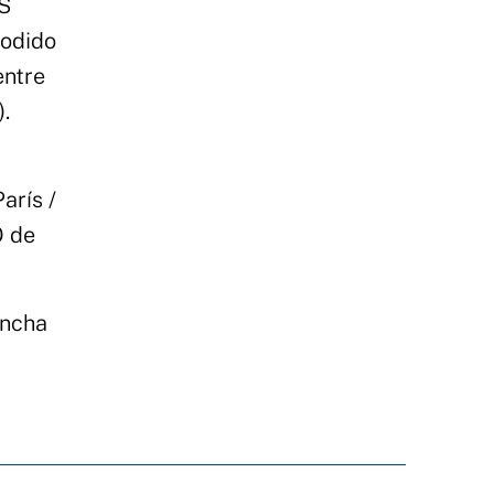
ES
podido
entre
.
arís /
O de
ancha