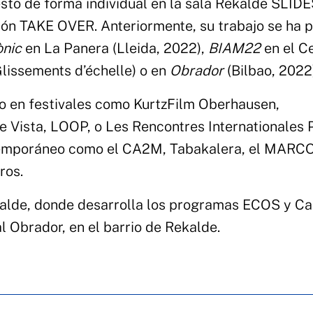
sto de forma individual en la sala Rekalde SLID
sión TAKE OVER. Anteriormente, su trabajo se ha 
ònic
en La Panera (Lleida, 2022),
BIAM22
en el C
lissements d’échelle) o en
Obrador
(Bilbao, 2022)
do en festivales como KurtzFilm Oberhausen,
sta, LOOP, o Les Rencontres Internationales P
ntemporáneo como el CA2M, Tabakalera, el MARC
ros.
kalde, donde desarrolla los programas ECOS y C
l Obrador, en el barrio de Rekalde.