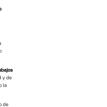
o
a
o
abajos
d y de
o le
o de