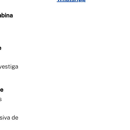
abina
e
nvestiga
de
s
siva de