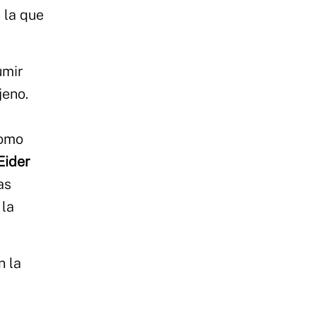
 la que
umir
jeno.
como
Eider
as
 la
n la