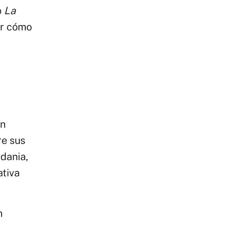
o
La
ar cómo
un
re sus
rdania,
ativa
n