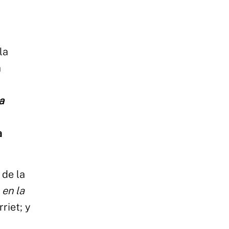
la
a
a
a
 de la
a
en la
riet; y