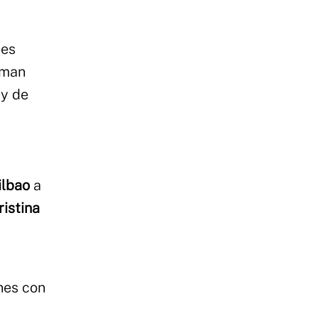
tes
uman
 y de
ilbao
a
ristina
nes con