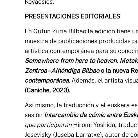
Kovacsics.
PRESENTACIONES EDITORIALES
En Gutun Zuria Bilbao la edición tiene 
muestra de publicaciones producidas p
artística contemporánea para su conocim
Somewhere from here to heaven
,
Metak
Zentroa – Alhóndiga Bilbao
o la nueva R
contemporánea
.
Además, el artista visu
(Caniche, 2023).
Así mismo, la traducción y el euskera es
sesión
Intercambio de cómic entre Eusk
que participarán
Hiromi Yoshida, traduct
Josevisky (Joseba Larratxe), autor de c