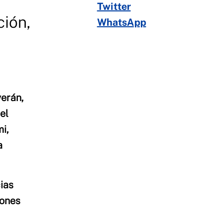
Twitter
ción,
WhatsApp
verán,
el
i,
a
ias
iones