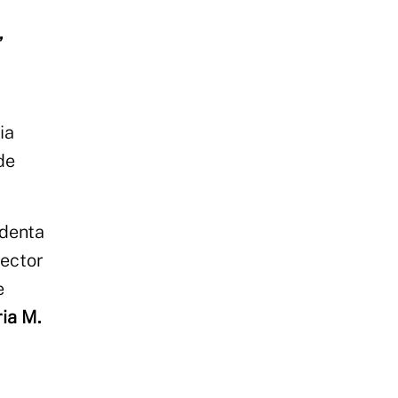
,
ia
de
identa
rector
e
ria M.