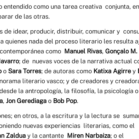
 entendido como una tarea creativa conjunta, en
parar de las otras.
s de idear, producir, distribuir, comunicar y cons
 a quienes nada del proceso literario les resulta a
ura contemporánea como
Manuel Rivas
,
Gonçalo M.
Navarro
; de nuevas voces de la narrativa actual 
ao
o
Sara Torres
; de autoras como
Katixa Agirre
y
norama literario vasco; y de creadores y creador
sde la antropología, la filosofía, la psicología o
a
,
Jon Gerediaga
o
Bob Pop
.
s; en otros, a la escritura y la lectura se suma
niendo nuevas experiencias literarias, como el
an Zaldua
y la cantante
Miren Narbaiza
; o el