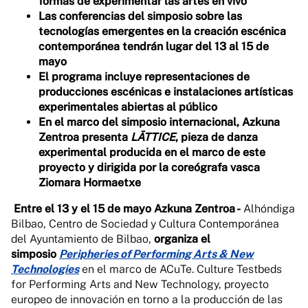
formas de experimentar las artes en vivo
Las conferencias del simposio sobre las
tecnologías emergentes en la creación escénica
contemporánea tendrán lugar del 13 al 15 de
mayo
El programa incluye representaciones de
producciones escénicas e instalaciones artísticas
experimentales abiertas al público
En el marco del simposio internacional, Azkuna
Zentroa presenta
LĀTTICE
, pieza de danza
experimental producida en el marco de este
proyecto y dirigida por la coreógrafa vasca
Ziomara Hormaetxe
Entre el 13 y el 15 de mayo Azkuna Zentroa -
Alhóndiga
Bilbao, Centro de Sociedad y Cultura Contemporánea
del Ayuntamiento de Bilbao,
organiza el
simposio
Peripheries of Performing Arts & New
Technologies
en el marco de ACuTe. Culture Testbeds
for Performing Arts and New Technology, proyecto
europeo de innovación en torno a la producción de las