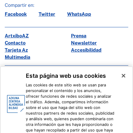
Compartir en:
Facebook
Twitter
WhatsApp
ArtxiboAZ
Prensa
Contacto
Newsletter
Tarjeta Az
Accesibilidad
Multimedia
Facebook
X
Esta página web usa cookies
Instagram
Youtube
Las cookies de este sitio web se usan para
Linkedin
Ivoox
personalizar el contenido y los anuncios,
ofrecer funciones de redes sociales y analizar
el tráfico. Además, compartimos información
Información legal
Sistema Interno de Información
sobre el uso que haga del sitio web con
nuestros partners de redes sociales, publicidad
y análisis web, quienes pueden combinarla con
otra información que les haya proporcionado o
que hayan recopilado a partir del uso que haya