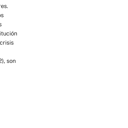
res.
os
s
itución
crisis
2), son