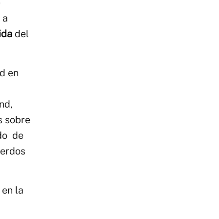
e
 a
tida
del
nd en
nd,
s sobre
ado de
uerdos
 en la