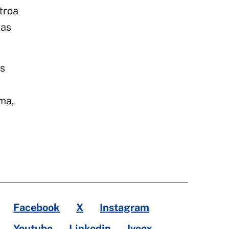
troa
vas
os
ma,
Facebook
X
Instagram
Youtube
Linkedin
Ivoox