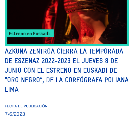
AZKUNA ZENTROA CIERRA LA TEMPORADA
DE ESZENAZ 2022-2023 EL JUEVES 8 DE
JUNIO CON EL ESTRENO EN EUSKADI DE
“ORO NEGRO”, DE LA COREÓGRAFA POLIANA
LIMA
FECHA DE PUBLICACIÓN
7/6/2023