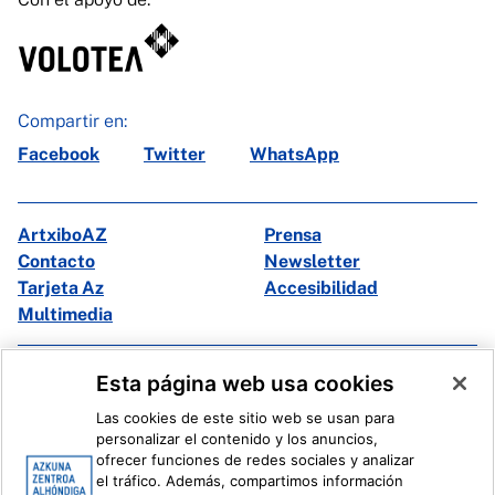
Compartir en:
Facebook
Twitter
WhatsApp
ArtxiboAZ
Prensa
Contacto
Newsletter
Tarjeta Az
Accesibilidad
Multimedia
Facebook
X
Esta página web usa cookies
Instagram
Youtube
Las cookies de este sitio web se usan para
Linkedin
Ivoox
personalizar el contenido y los anuncios,
ofrecer funciones de redes sociales y analizar
el tráfico. Además, compartimos información
Información legal
Sistema Interno de Información