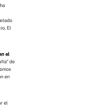
 ha
retado
io. El
en el
fía” de
onios
ón en
,
r el