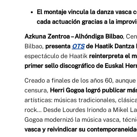
El montaje vincula la danza vasca
cada actuación gracias a la improv
Azkuna Zentroa – Alhóndiga Bilbao
, Ce
Bilbao,
presenta
OTS
de Haatik Dantza K
espectáculo de Haatik
reinterpreta el m
primer sello discográfico de Euskal Her
Creado a finales de los años 60, aunque 
censura,
Herri Gogoa logró publicar má
artísticas: músicas tradicionales, clási
rock… Desde Lourdes Iriondo a Mikel La
Gogoa modernizó la música vasca, técni
vasca y reivindicar su contemporaneid