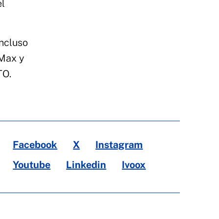
el
incluso
 Max y
TO.
Facebook
X
Instagram
Youtube
Linkedin
Ivoox