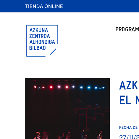
TIENDA ONLINE
PROGRAM
AZK
EL 
FECHA DE 
27/11/