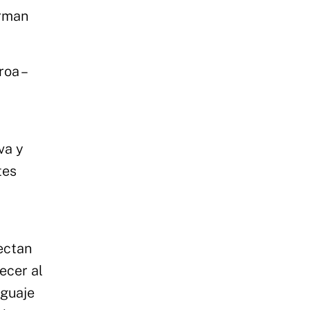
irman
oa –
va y
tes
nectan
ecer al
nguaje