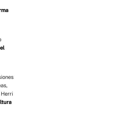
orma
o
el
siones
eas,
 Herri
ltura