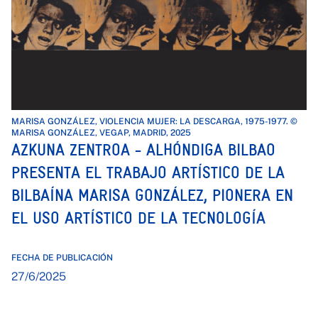
MARISA GONZÁLEZ, VIOLENCIA MUJER: LA DESCARGA, 1975-1977. ©
MARISA GONZÁLEZ, VEGAP, MADRID, 2025
AZKUNA ZENTROA - ALHÓNDIGA BILBAO
PRESENTA EL TRABAJO ARTÍSTICO DE LA
BILBAÍNA MARISA GONZÁLEZ, PIONERA EN
EL USO ARTÍSTICO DE LA TECNOLOGÍA
FECHA DE PUBLICACIÓN
27/6/2025