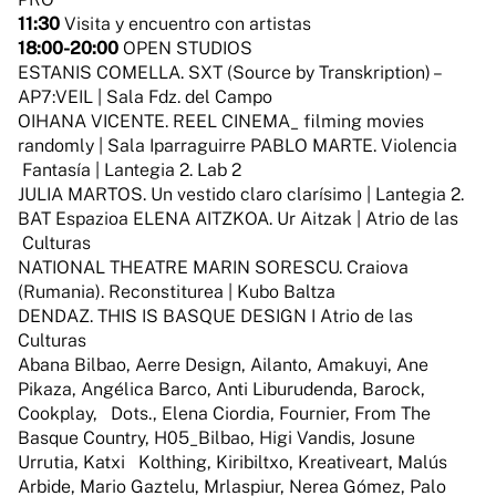
11:30
Visita y encuentro con artistas
18:00-20:00
OPEN STUDIOS
ESTANIS COMELLA. SXT (Source by Transkription) –
AP7:VEIL | Sala Fdz. del Campo
OIHANA VICENTE. REEL CINEMA_ filming movies
randomly | Sala Iparraguirre PABLO MARTE. Violencia
Fantasía | Lantegia 2. Lab 2
JULIA MARTOS. Un vestido claro clarísimo | Lantegia 2.
BAT Espazioa ELENA AITZKOA. Ur Aitzak | Atrio de las
Culturas
NATIONAL THEATRE MARIN SORESCU. Craiova
(Rumania). Reconstiturea | Kubo Baltza
DENDAZ. THIS IS BASQUE DESIGN I Atrio de las
Culturas
Abana Bilbao, Aerre Design, Ailanto, Amakuyi, Ane
Pikaza, Angélica Barco, Anti Liburudenda, Barock,
Cookplay, Dots., Elena Ciordia, Fournier, From The
Basque Country, H05_Bilbao, Higi Vandis, Josune
Urrutia, Katxi Kolthing, Kiribiltxo, Kreativeart, Malús
Arbide, Mario Gaztelu, Mrlaspiur, Nerea Gómez, Palo