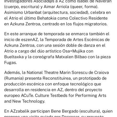
Investigadores Asociad@s a AZ como Isabel de Naverán
(cuerpo, escritura) y Aimar Arriola (queer, forma).
Asimismo Urbanbat (arquitectura, sociedad), celebra en
el Atrio el último Behatokia como Colectivo Residente
en Azkuna Zentroa, centrado en los flujos migratorios.
En este arranque de temporada se enmarca también el
inicio de eszenAZ, la Temporada de Artes Escénicas de
Azkuna Zentroa, con una sesión doble de danza en el
Atrio a cargo del dúo artístico Osa+Mujika con
Bueltaxka y la coreógrafa Matxalen Bilbao con la pieza
Fugas.
Además, la National Theatre Marin Sorescu de Craiova
(Rumania) presenta Reconstituirea, un prototipado de
producción escénica con enfoque tecnológico que
desarrolla en residencia en AZ, dentro del proyecto
europeo ACuTe. Culture Testbeds for Performing Arts
and New Technology.
En AZzabalik participan Bene Bergado (escultura), quien
propone una visita guiada por Decrecer, su proyecto