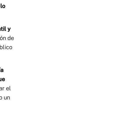
lo
til y
ión de
blico
ía
ue
ar el
o un