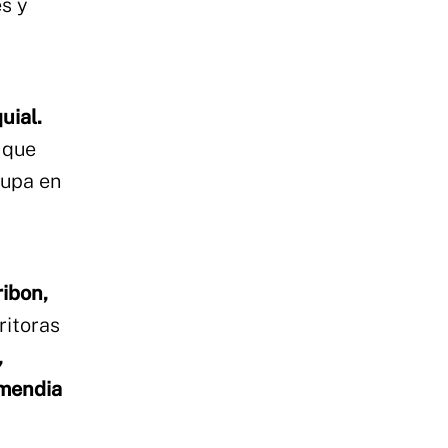
s y
uial.
 que
cupa en
ribon,
ritoras
,
rmendia