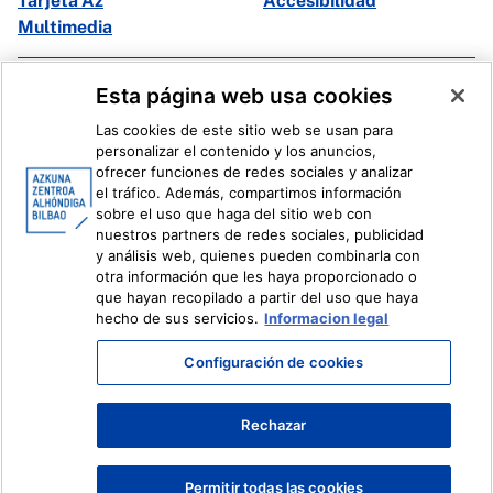
Tarjeta Az
Accesibilidad
Multimedia
Facebook
X
Esta página web usa cookies
Instagram
Youtube
Las cookies de este sitio web se usan para
Linkedin
Ivoox
personalizar el contenido y los anuncios,
ofrecer funciones de redes sociales y analizar
el tráfico. Además, compartimos información
Información legal
Sistema Interno de Información
sobre el uso que haga del sitio web con
nuestros partners de redes sociales, publicidad
y análisis web, quienes pueden combinarla con
otra información que les haya proporcionado o
que hayan recopilado a partir del uso que haya
hecho de sus servicios.
Informacion legal
Configuración de cookies
Rechazar
Permitir todas las cookies