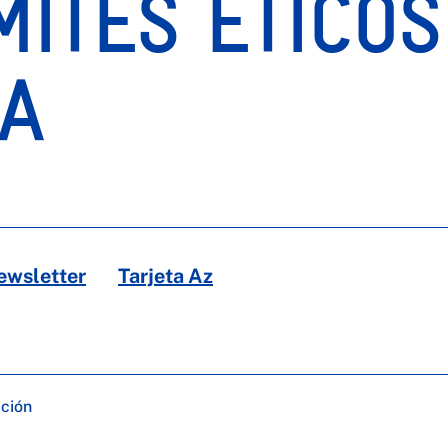
ÍMITES ÉTICO
RA
ewsletter
Tarjeta Az
ación