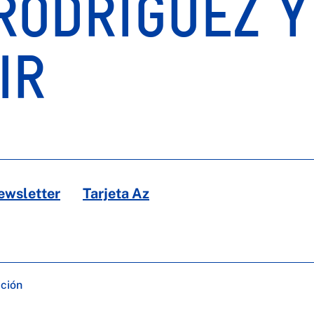
 RODRÍGUEZ Y
IR
ewsletter
Tarjeta Az
ación