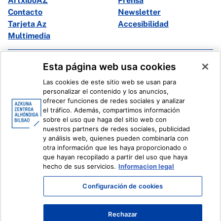
ArtxiboAZ
Prensa
Contacto
Newsletter
Tarjeta Az
Accesibilidad
Multimedia
Facebook
X
Esta página web usa cookies
Instagram
Youtube
Las cookies de este sitio web se usan para
Linkedin
Ivoox
personalizar el contenido y los anuncios,
ofrecer funciones de redes sociales y analizar
el tráfico. Además, compartimos información
Información legal
Sistema Interno de Información
sobre el uso que haga del sitio web con
nuestros partners de redes sociales, publicidad
y análisis web, quienes pueden combinarla con
otra información que les haya proporcionado o
que hayan recopilado a partir del uso que haya
hecho de sus servicios.
Informacion legal
Configuración de cookies
Rechazar