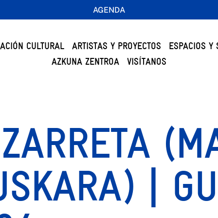
AGENDA
ACIÓN CULTURAL
ARTISTAS Y PROYECTOS
ESPACIOS Y 
AZKUNA ZENTROA
VISÍTANOS
IZARRETA (M
USKARA) | G