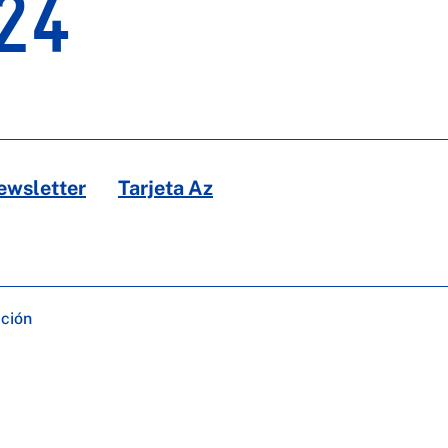
24
ewsletter
Tarjeta Az
ación