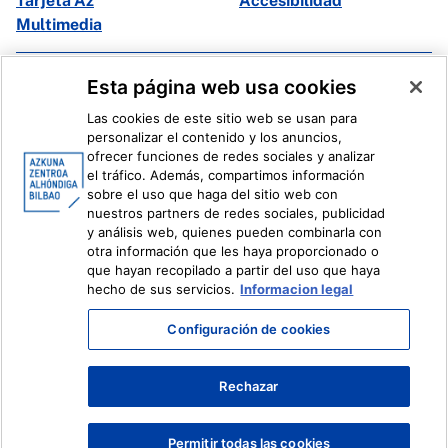
Tarjeta Az
Accesibilidad
Multimedia
Facebook
X
Esta página web usa cookies
Instagram
Youtube
Las cookies de este sitio web se usan para
Linkedin
Ivoox
personalizar el contenido y los anuncios,
ofrecer funciones de redes sociales y analizar
el tráfico. Además, compartimos información
Información legal
Sistema Interno de Información
sobre el uso que haga del sitio web con
nuestros partners de redes sociales, publicidad
y análisis web, quienes pueden combinarla con
otra información que les haya proporcionado o
que hayan recopilado a partir del uso que haya
hecho de sus servicios.
Informacion legal
Configuración de cookies
Rechazar
Permitir todas las cookies