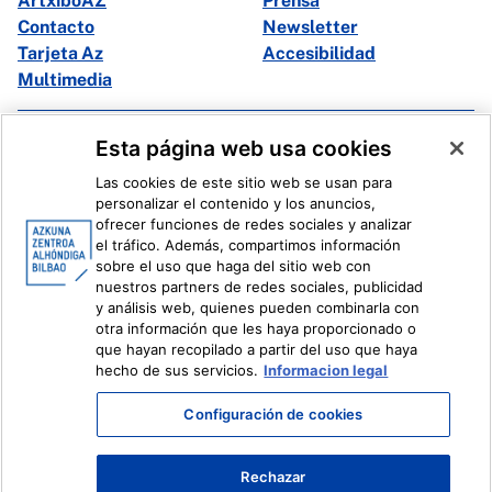
ArtxiboAZ
Prensa
Contacto
Newsletter
Tarjeta Az
Accesibilidad
Multimedia
Facebook
X
Esta página web usa cookies
Instagram
Youtube
Las cookies de este sitio web se usan para
Linkedin
Ivoox
personalizar el contenido y los anuncios,
ofrecer funciones de redes sociales y analizar
el tráfico. Además, compartimos información
Información legal
Sistema Interno de Información
sobre el uso que haga del sitio web con
nuestros partners de redes sociales, publicidad
y análisis web, quienes pueden combinarla con
otra información que les haya proporcionado o
que hayan recopilado a partir del uso que haya
hecho de sus servicios.
Informacion legal
Configuración de cookies
Rechazar