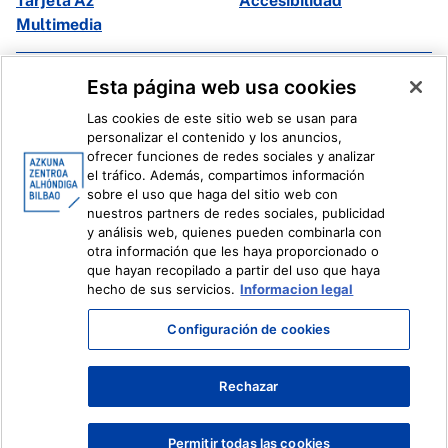
Tarjeta Az
Accesibilidad
Multimedia
Facebook
X
Esta página web usa cookies
Instagram
Youtube
Las cookies de este sitio web se usan para
Linkedin
Ivoox
personalizar el contenido y los anuncios,
ofrecer funciones de redes sociales y analizar
el tráfico. Además, compartimos información
Información legal
Sistema Interno de Información
sobre el uso que haga del sitio web con
nuestros partners de redes sociales, publicidad
y análisis web, quienes pueden combinarla con
otra información que les haya proporcionado o
que hayan recopilado a partir del uso que haya
hecho de sus servicios.
Informacion legal
Configuración de cookies
Rechazar
Permitir todas las cookies