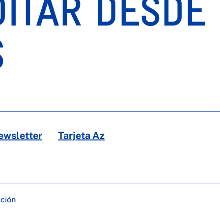
DITAR DESDE
S
ewsletter
Tarjeta Az
ación