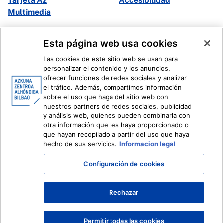
Tarjeta Az
Accesibilidad
Multimedia
Facebook
X
Esta página web usa cookies
Instagram
Youtube
Las cookies de este sitio web se usan para
Linkedin
Ivoox
personalizar el contenido y los anuncios,
ofrecer funciones de redes sociales y analizar
el tráfico. Además, compartimos información
Información legal
Sistema Interno de Información
sobre el uso que haga del sitio web con
nuestros partners de redes sociales, publicidad
y análisis web, quienes pueden combinarla con
otra información que les haya proporcionado o
que hayan recopilado a partir del uso que haya
hecho de sus servicios.
Informacion legal
Configuración de cookies
Rechazar
Permitir todas las cookies