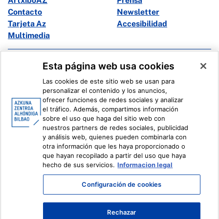
ArtxiboAZ
Prensa
Contacto
Newsletter
Tarjeta Az
Accesibilidad
Multimedia
Facebook
X
Esta página web usa cookies
Instagram
Youtube
Las cookies de este sitio web se usan para
Linkedin
Ivoox
personalizar el contenido y los anuncios,
ofrecer funciones de redes sociales y analizar
el tráfico. Además, compartimos información
Información legal
Sistema Interno de Información
sobre el uso que haga del sitio web con
nuestros partners de redes sociales, publicidad
y análisis web, quienes pueden combinarla con
otra información que les haya proporcionado o
que hayan recopilado a partir del uso que haya
hecho de sus servicios.
Informacion legal
Configuración de cookies
Rechazar