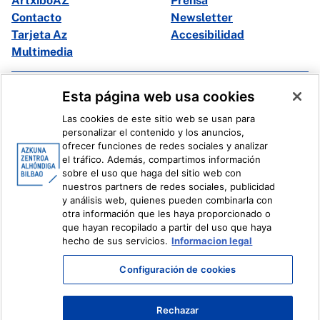
ArtxiboAZ
Prensa
Contacto
Newsletter
Tarjeta Az
Accesibilidad
Multimedia
Facebook
X
Esta página web usa cookies
Instagram
Youtube
Las cookies de este sitio web se usan para
Linkedin
Ivoox
personalizar el contenido y los anuncios,
ofrecer funciones de redes sociales y analizar
el tráfico. Además, compartimos información
Información legal
Sistema Interno de Información
sobre el uso que haga del sitio web con
nuestros partners de redes sociales, publicidad
y análisis web, quienes pueden combinarla con
otra información que les haya proporcionado o
que hayan recopilado a partir del uso que haya
hecho de sus servicios.
Informacion legal
Configuración de cookies
Rechazar