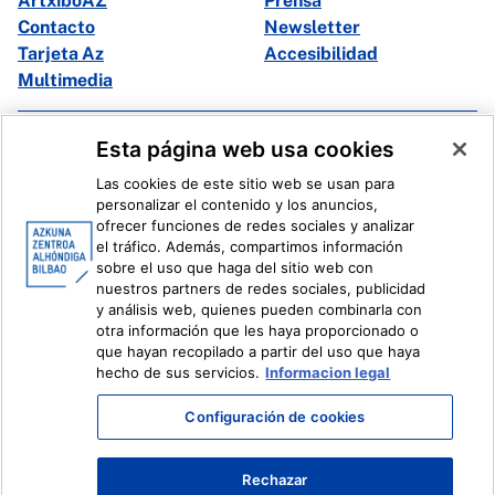
ArtxiboAZ
Prensa
Contacto
Newsletter
Tarjeta Az
Accesibilidad
Multimedia
Facebook
X
Esta página web usa cookies
Instagram
Youtube
Las cookies de este sitio web se usan para
Linkedin
Ivoox
personalizar el contenido y los anuncios,
ofrecer funciones de redes sociales y analizar
el tráfico. Además, compartimos información
Información legal
Sistema Interno de Información
sobre el uso que haga del sitio web con
nuestros partners de redes sociales, publicidad
y análisis web, quienes pueden combinarla con
otra información que les haya proporcionado o
que hayan recopilado a partir del uso que haya
hecho de sus servicios.
Informacion legal
Configuración de cookies
Rechazar