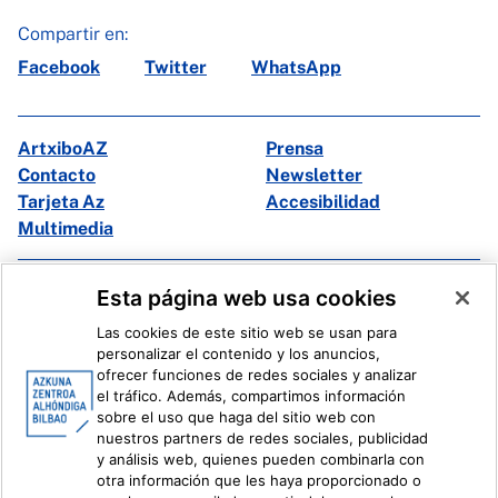
Compartir en:
Facebook
Twitter
WhatsApp
ArtxiboAZ
Prensa
Contacto
Newsletter
Tarjeta Az
Accesibilidad
Multimedia
Facebook
X
Esta página web usa cookies
Instagram
Youtube
Las cookies de este sitio web se usan para
Linkedin
Ivoox
personalizar el contenido y los anuncios,
ofrecer funciones de redes sociales y analizar
el tráfico. Además, compartimos información
Información legal
Sistema Interno de Información
sobre el uso que haga del sitio web con
nuestros partners de redes sociales, publicidad
y análisis web, quienes pueden combinarla con
otra información que les haya proporcionado o