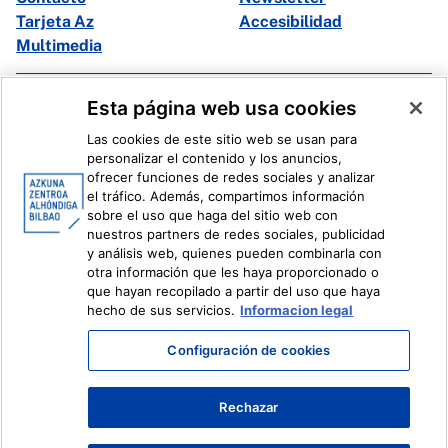
Tarjeta Az
Accesibilidad
Multimedia
Facebook
X
Esta página web usa cookies
Instagram
Youtube
Las cookies de este sitio web se usan para
Linkedin
Ivoox
personalizar el contenido y los anuncios,
ofrecer funciones de redes sociales y analizar
el tráfico. Además, compartimos información
Información legal
Sistema Interno de Información
sobre el uso que haga del sitio web con
nuestros partners de redes sociales, publicidad
y análisis web, quienes pueden combinarla con
otra información que les haya proporcionado o
que hayan recopilado a partir del uso que haya
hecho de sus servicios.
Informacion legal
Configuración de cookies
Rechazar