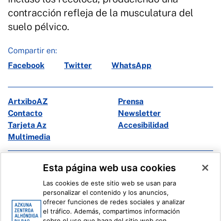
contracción refleja de la musculatura del
suelo pélvico.
Compartir en:
Facebook
Twitter
WhatsApp
ArtxiboAZ
Prensa
Contacto
Newsletter
Tarjeta Az
Accesibilidad
Multimedia
Facebook
X
Esta página web usa cookies
Instagram
Youtube
Las cookies de este sitio web se usan para
Linkedin
Ivoox
personalizar el contenido y los anuncios,
ofrecer funciones de redes sociales y analizar
el tráfico. Además, compartimos información
Información legal
Sistema Interno de Información
sobre el uso que haga del sitio web con