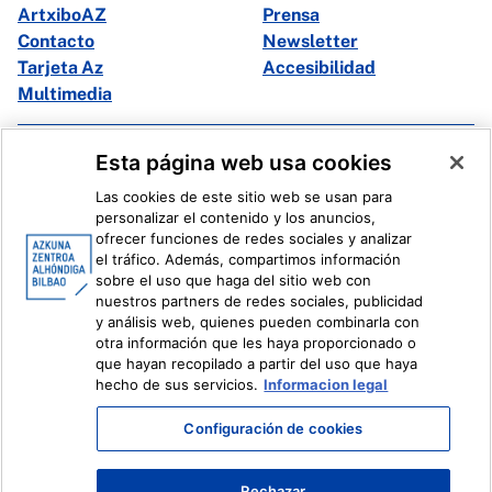
ArtxiboAZ
Prensa
Contacto
Newsletter
Tarjeta Az
Accesibilidad
Multimedia
Facebook
X
Esta página web usa cookies
Instagram
Youtube
Las cookies de este sitio web se usan para
Linkedin
Ivoox
personalizar el contenido y los anuncios,
ofrecer funciones de redes sociales y analizar
el tráfico. Además, compartimos información
Información legal
Sistema Interno de Información
sobre el uso que haga del sitio web con
nuestros partners de redes sociales, publicidad
y análisis web, quienes pueden combinarla con
otra información que les haya proporcionado o
que hayan recopilado a partir del uso que haya
hecho de sus servicios.
Informacion legal
Configuración de cookies
Rechazar