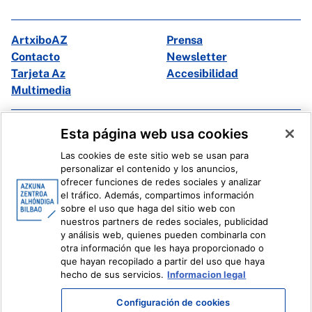
ArtxiboAZ
Prensa
Contacto
Newsletter
Tarjeta Az
Accesibilidad
Multimedia
Facebook
X
Esta página web usa cookies
Instagram
Youtube
Las cookies de este sitio web se usan para
Linkedin
Ivoox
personalizar el contenido y los anuncios,
ofrecer funciones de redes sociales y analizar
el tráfico. Además, compartimos información
Información legal
Sistema Interno de Información
sobre el uso que haga del sitio web con
nuestros partners de redes sociales, publicidad
y análisis web, quienes pueden combinarla con
otra información que les haya proporcionado o
que hayan recopilado a partir del uso que haya
hecho de sus servicios.
Informacion legal
Configuración de cookies