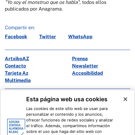
"Yo soy el monstruo que os habla"
, todos ellos
publicados por Anagrama.
Compartir en:
Facebook
Twitter
WhatsApp
ArtxiboAZ
Prensa
Contacto
Newsletter
Tarjeta Az
Accesibilidad
Multimedia
Facebook
X
Esta página web usa cookies
Instagram
Youtube
Las cookies de este sitio web se usan para
Linkedin
Ivoox
personalizar el contenido y los anuncios,
ofrecer funciones de redes sociales y analizar
el tráfico. Además, compartimos información
Información legal
Sistema Interno de Información
sobre el uso que haga del sitio web con