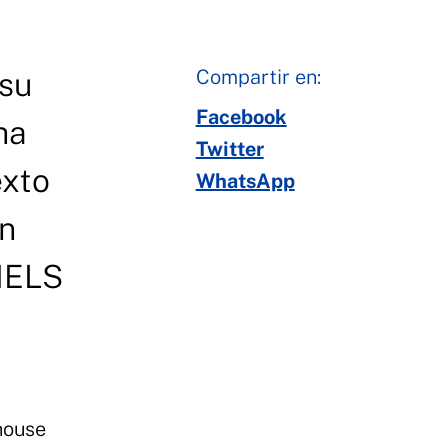
Compartir en:
 su
Facebook
ha
Twitter
exto
WhatsApp
en
WIELS
house