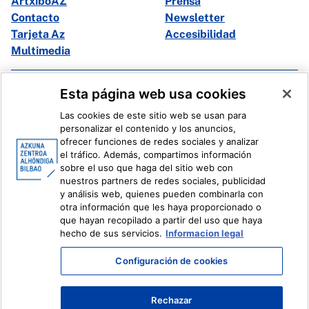
ArtxiboAZ
Prensa
Contacto
Newsletter
Tarjeta Az
Accesibilidad
Multimedia
Facebook
X
Esta página web usa cookies
Instagram
Youtube
Las cookies de este sitio web se usan para
Linkedin
Ivoox
personalizar el contenido y los anuncios,
ofrecer funciones de redes sociales y analizar
el tráfico. Además, compartimos información
Información legal
Sistema Interno de Información
sobre el uso que haga del sitio web con
nuestros partners de redes sociales, publicidad
y análisis web, quienes pueden combinarla con
otra información que les haya proporcionado o
que hayan recopilado a partir del uso que haya
hecho de sus servicios.
Informacion legal
Configuración de cookies
Rechazar