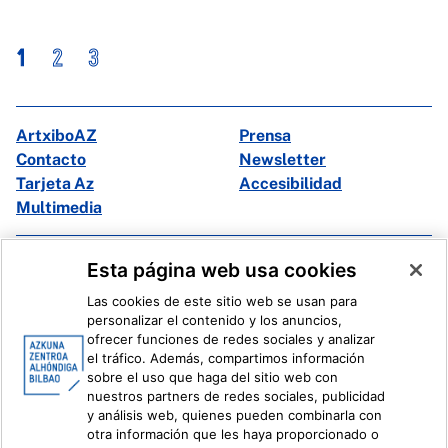
1
2
3
ArtxiboAZ
Prensa
Contacto
Newsletter
Tarjeta Az
Accesibilidad
Multimedia
Facebook
X
Esta página web usa cookies
Instagram
Youtube
Las cookies de este sitio web se usan para
Linkedin
Ivoox
personalizar el contenido y los anuncios,
ofrecer funciones de redes sociales y analizar
el tráfico. Además, compartimos información
Información legal
Sistema Interno de Información
sobre el uso que haga del sitio web con
nuestros partners de redes sociales, publicidad
y análisis web, quienes pueden combinarla con
otra información que les haya proporcionado o