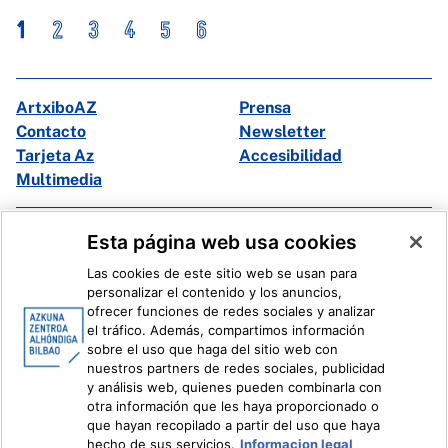
1
2
3
4
5
6
ArtxiboAZ
Prensa
Contacto
Newsletter
Tarjeta Az
Accesibilidad
Multimedia
Facebook
X
Esta página web usa cookies
Instagram
Youtube
Las cookies de este sitio web se usan para
Linkedin
Ivoox
personalizar el contenido y los anuncios,
ofrecer funciones de redes sociales y analizar
el tráfico. Además, compartimos información
Información legal
Sistema Interno de Información
sobre el uso que haga del sitio web con
nuestros partners de redes sociales, publicidad
y análisis web, quienes pueden combinarla con
otra información que les haya proporcionado o
que hayan recopilado a partir del uso que haya
hecho de sus servicios.
Informacion legal