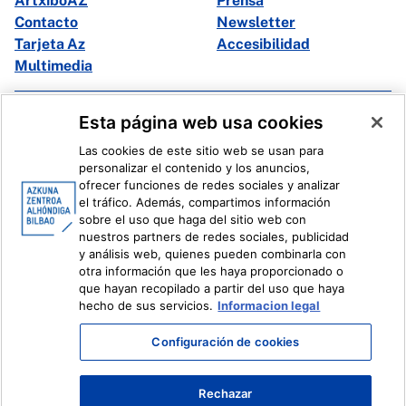
ArtxiboAZ
Prensa
Contacto
Newsletter
Tarjeta Az
Accesibilidad
Multimedia
Facebook
X
Esta página web usa cookies
Instagram
Youtube
Las cookies de este sitio web se usan para
Linkedin
Ivoox
personalizar el contenido y los anuncios,
ofrecer funciones de redes sociales y analizar
el tráfico. Además, compartimos información
Información legal
Sistema Interno de Información
sobre el uso que haga del sitio web con
nuestros partners de redes sociales, publicidad
y análisis web, quienes pueden combinarla con
otra información que les haya proporcionado o
que hayan recopilado a partir del uso que haya
hecho de sus servicios.
Informacion legal
Configuración de cookies
Rechazar