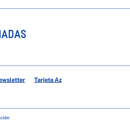
NADAS
ewsletter
Tarjeta Az
ación