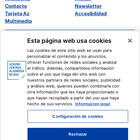
Contacto
Newsletter
Tarjeta Az
Accesibilidad
Multimedia
Facebook
X
Esta página web usa cookies
Instagram
Youtube
Las cookies de este sitio web se usan para
Linkedin
Ivoox
personalizar el contenido y los anuncios,
ofrecer funciones de redes sociales y analizar
el tráfico. Además, compartimos información
Información legal
Sistema Interno de Información
sobre el uso que haga del sitio web con
nuestros partners de redes sociales, publicidad
y análisis web, quienes pueden combinarla con
otra información que les haya proporcionado o
que hayan recopilado a partir del uso que haya
hecho de sus servicios.
Informacion legal
Configuración de cookies
Rechazar