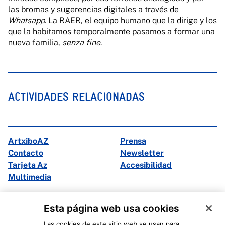
las bromas y sugerencias digitales a través de
Whatsapp
. La RAER, el equipo humano que la dirige y los
que la habitamos temporalmente pasamos a formar una
nueva familia,
senza fine
.
ACTIVIDADES RELACIONADAS
ArtxiboAZ
Prensa
Contacto
Newsletter
Tarjeta Az
Accesibilidad
Multimedia
Facebook
X
Esta página web usa cookies
Instagram
Youtube
Las cookies de este sitio web se usan para