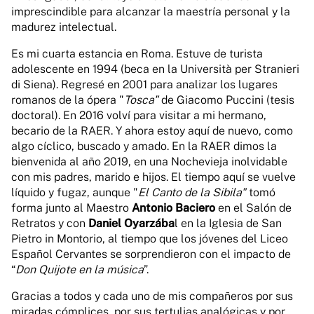
imprescindible para alcanzar la maestría personal y la
madurez intelectual.
Es mi cuarta estancia en Roma. Estuve de turista
adolescente en 1994 (beca en la Università per Stranieri
di Siena). Regresé en 2001 para analizar los lugares
romanos de la ópera "
Tosca"
de Giacomo Puccini (tesis
doctoral). En 2016 volví para visitar a mi hermano,
becario de la RAER. Y ahora estoy aquí de nuevo, como
algo cíclico, buscado y amado. En la RAER dimos la
bienvenida al año 2019, en una Nochevieja inolvidable
con mis padres, marido e hijos. El tiempo aquí se vuelve
líquido y fugaz, aunque "
El Canto de la Sibila"
tomó
forma junto al Maestro
Antonio Baciero
en el Salón de
Retratos y con
Daniel Oyarzába
l en la Iglesia de San
Pietro in Montorio, al tiempo que los jóvenes del Liceo
Español Cervantes se sorprendieron con el impacto de
“
Don Quijote en la música
”.
Gracias a todos y cada uno de mis compañeros por sus
miradas cómplices, por sus tertulias analógicas y por