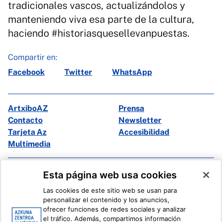
tradicionales vascos, actualizándolos y
manteniendo viva esa parte de la cultura,
haciendo #historiasquesellevanpuestas.
Compartir en:
Facebook
Twitter
WhatsApp
ArtxiboAZ
Prensa
Contacto
Newsletter
Tarjeta Az
Accesibilidad
Multimedia
Facebook
X
Esta página web usa cookies
Instagram
Youtube
Las cookies de este sitio web se usan para
Linkedin
Ivoox
personalizar el contenido y los anuncios,
ofrecer funciones de redes sociales y analizar
el tráfico. Además, compartimos información
Información legal
Sistema Interno de Información