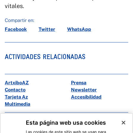
vitales.
Compartir en:
Facebook
Twitter
WhatsApp
ACTIVIDADES RELACIONADAS
ArtxiboAZ
Prensa
Contacto
Newsletter
Tarjeta Az
Accesibilidad
Multimedia
Facebook
X
Esta página web usa cookies
Instagram
Youtube
Las cookies de este sitio web se usan para