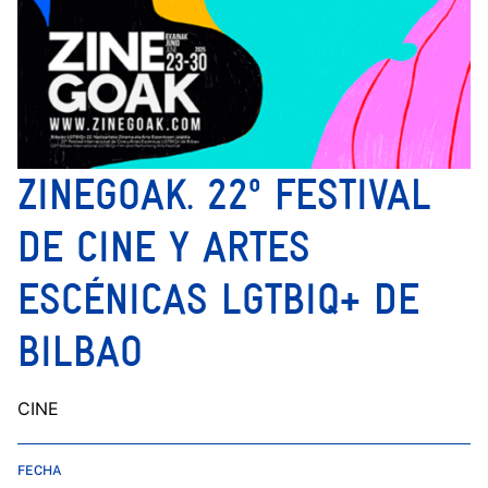
ZINEGOAK. 22º FESTIVAL
DE CINE Y ARTES
ESCÉNICAS LGTBIQ+ DE
BILBAO
CINE
FECHA